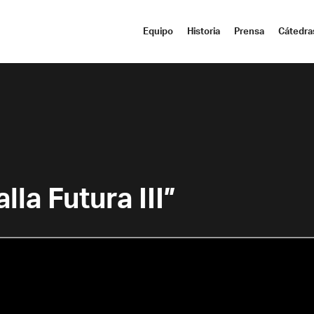
Equipo
Historia
Prensa
Cátedra
la Futura III”