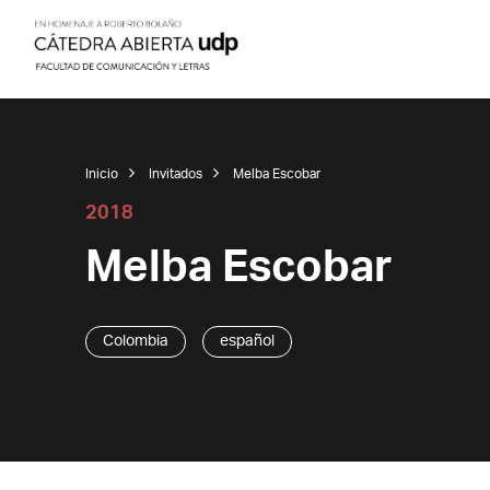
Inicio
Invitados
Melba Escobar
2018
Melba Escobar
Colombia
español