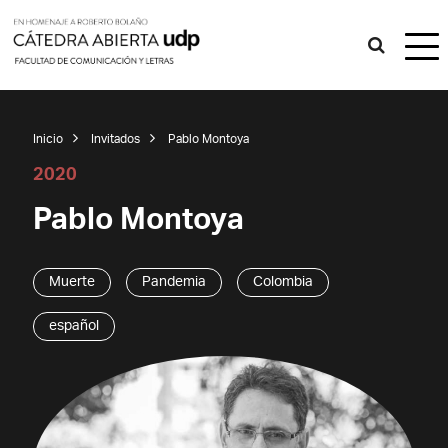
Inicio
Invitados
Pablo Montoya
2020
Pablo Montoya
Muerte
Pandemia
Colombia
español